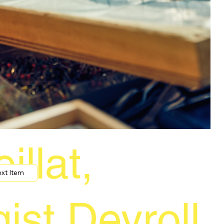
illat,
xt Item
ist Deyroll