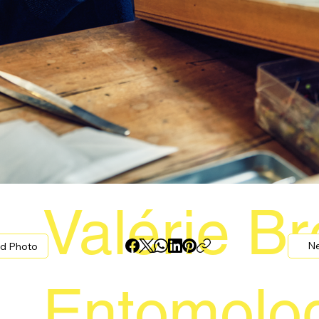
Valérie Bre
s
Ne
d Photo
Entomolog