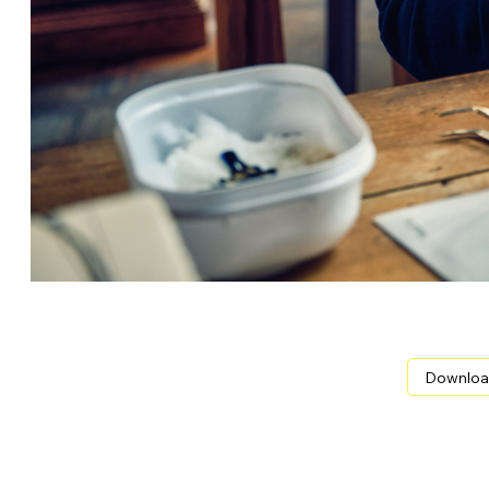
Valérie Breillat, Entomologist Deyroll Taxidermy, Pari
Downloa